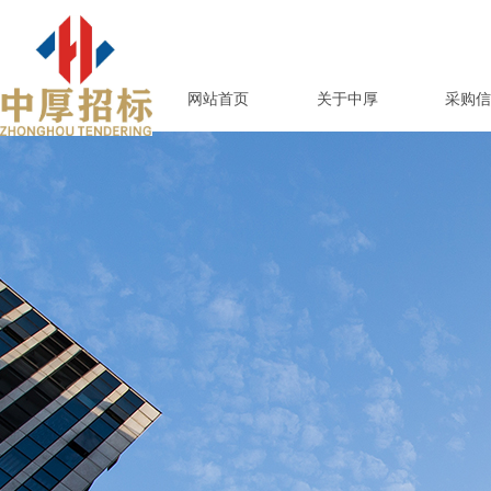
网站首页
关于中厚
采购