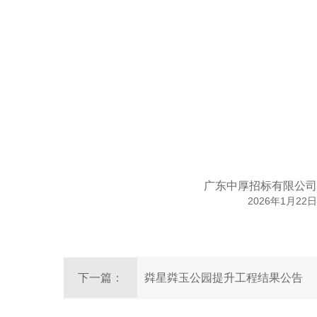
广东中厚招标有限公司
202
6
1
22
年
月
日
下一篇：
粦星粦玉公园提升工程结果公告