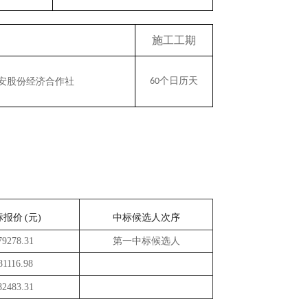
施工工期
个日历天
安股份经济合作社
60
标报价
(
元
)
中标候选人次序
79278.31
第一中标候选人
81116.98
82483.31