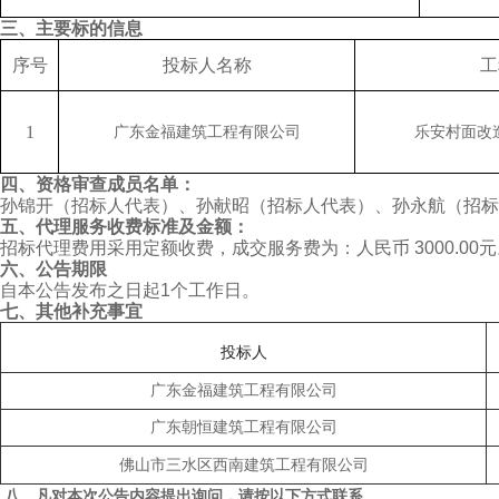
三、
主要标的信息
序号
投标人
名称
工
1
广东金福建筑工程有限公司
乐安村面改
四、
资格审查成员
名单：
孙锦开（
招标人代表
）、孙献昭（
招标人代表
）、孙永航（
招标
五、
代理服务收费标准及金额：
招标代理费用采用定额收费，成交服务费为：人民币
3000.00
元
六
、公告期限
自本公告发布之日起
1
个工作
日。
七、
其他补充事宜
投标人
广东金福建筑工程有限公司
广东朝恒建筑工程有限公司
佛山市三水区
西南
建筑工程有限公司
八
、凡对本次公告内容提出询问，请按以下方式联系。