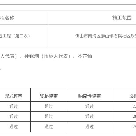
程
名
称
施工范围
造工程（第二次）
佛山市南海区狮山镇石碣社区乐
人代表
）、孙觐潮（
招标人代表
）、
岑芷怡
。
形式评审
资格评审
响应性评审
投
通过
通过
通过
2
通过
通过
通过
2
通过
通过
通过
2